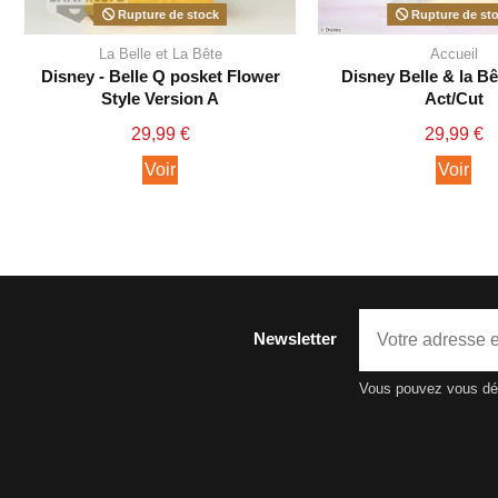
Rupture de stock
Rupture de st
La Belle et La Bête
Accueil
Disney - Belle Q posket Flower
Disney Belle & la Bê
Style Version A
Act/Cut
29,99 €
29,99 €
Voir
Voir
Newsletter
Vous pouvez vous dési