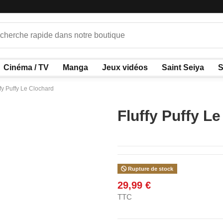
Cinéma / TV
Manga
Jeux vidéos
Saint Seiya
S
ffy Puffy Le Clochard
Fluffy Puffy L
Rupture de stock
29,99 €
TTC