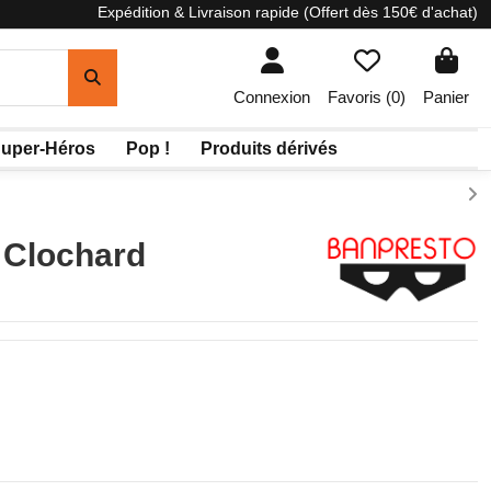
Expédition & Livraison rapide (Offert dès 150€ d'achat)
Connexion
Favoris (
0
)
Panier
uper-Héros
Pop !
Produits dérivés
e Clochard