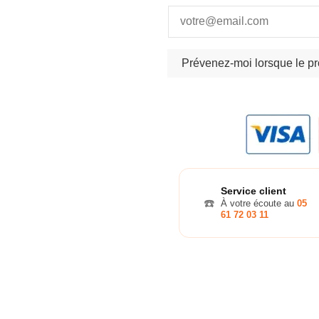
Service client
☎️
À votre écoute au
05
61 72 03 11