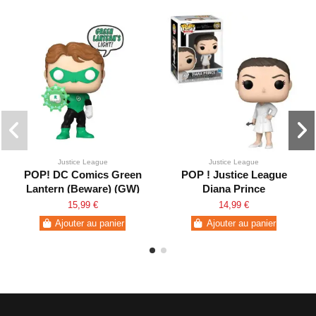
Justice League
Justice League
POP! DC Comics Green
POP ! Justice League
Lantern (Beware) (GW)
Diana Prince
530
15,99 €
14,99 €
Ajouter au panier
Ajouter au panier