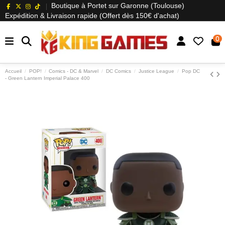
Boutique à Portet sur Garonne (Toulouse)
Expédition & Livraison rapide (Offert dès 150€ d'achat)
0
Accueil
POP!
Comics - DC & Marvel
DC Comics
Justice League
Pop DC
- Green Lantern Imperial Palace 400