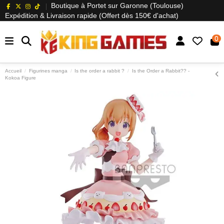
Boutique à Portet sur Garonne (Toulouse)
Expédition & Livraison rapide (Offert dès 150€ d'achat)
0
Accueil
Figurines manga
Is the order a rabbit ?
Is the Order a Rabbit?? -
Kokoa Figure