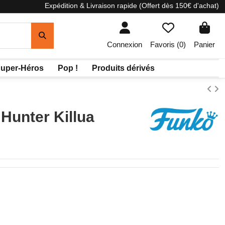
Expédition & Livraison rapide (Offert dès 150€ d'achat)
Connexion
Favoris (
0
)
Panier
uper-Héros
Pop !
Produits dérivés
Hunter Killua