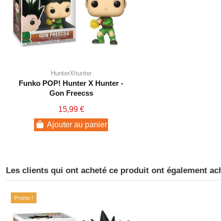
HunterXhunter
Funko POP! Hunter X Hunter -
Gon Freecss
15,99 €
Ajouter au panier
Les clients qui ont acheté ce produit ont également ac
Promo !