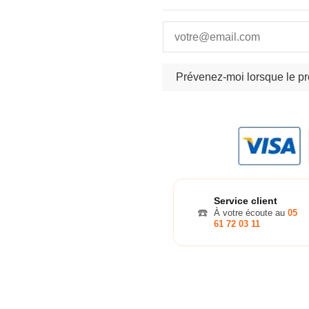
Service client
☎️
À votre écoute au
05
61 72 03 11