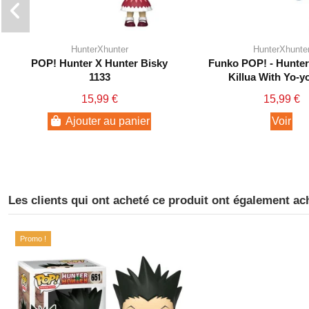
HunterXhunter
HunterXhunte
POP! Hunter X Hunter Bisky
Funko POP! - Hunter
1133
Killua With Yo-y
15,99 €
15,99 €
Ajouter au panier
Voir
Les clients qui ont acheté ce produit ont également ac
Promo !