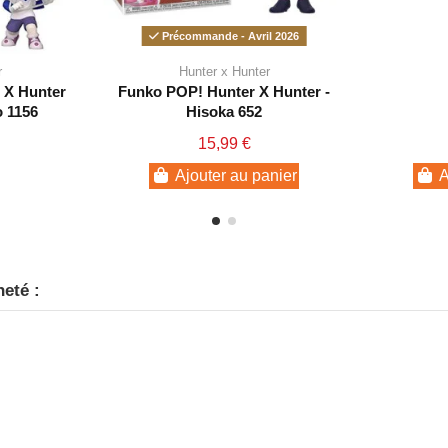
Précommande - Avril 2026
r
Hunter x Hunter
 X Hunter
Funko POP! Hunter X Hunter -
o 1156
Hisoka 652
15,99 €
Ajouter au panier
A
heté :