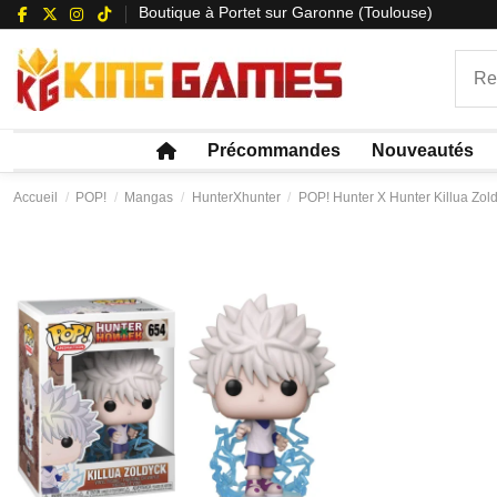
Boutique à Portet sur Garonne (Toulouse)
Précommandes
Nouveautés
Accueil
POP!
Mangas
HunterXhunter
POP! Hunter X Hunter Killua Zol