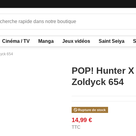
Cinéma / TV
Manga
Jeux vidéos
Saint Seiya
S
dyck 654
POP! Hunter X 
Zoldyck 654
Rupture de stock
14,99 €
TTC