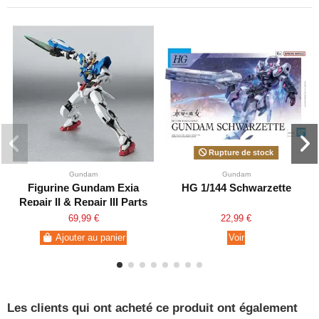
Rupture de stock
Gundam
Gundam
Figurine Gundam Exia
HG 1/144 Schwarzette
Repair II & Repair III Parts
Set
69,99 €
22,99 €
Ajouter au panier
Voir
Les clients qui ont acheté ce produit ont également