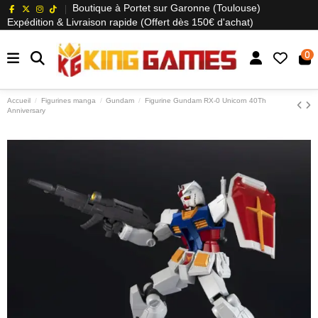
Boutique à Portet sur Garonne (Toulouse)
Expédition & Livraison rapide (Offert dès 150€ d'achat)
0
Accueil
Figurines manga
Gundam
Figurine Gundam RX-0 Unicorn 40Th
Anniversary