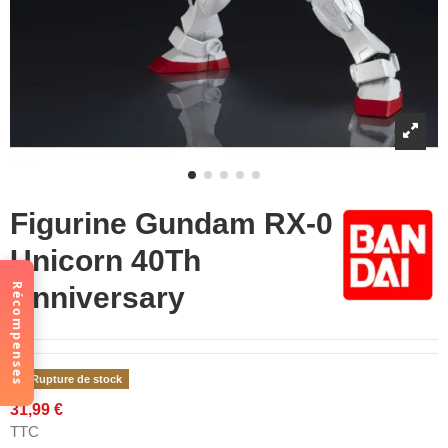
Figurine Gundam RX-0
Unicorn 40Th
Récompenses
Anniversary
Rupture de stock
31,99 €
TTC