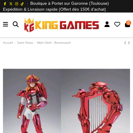
Boutique à Portet sur Garonne (Toulouse)
Expédition & Livraison rapide (Offert dès 150€ d'achat)
0
Accueil
Saint Seiya
Myth Cloth - Benetnasch