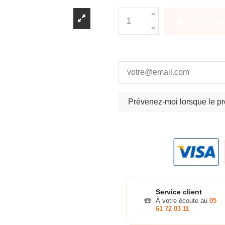
Ajouter au
Service client
☎️
À votre écoute au
05
61 72 03 11