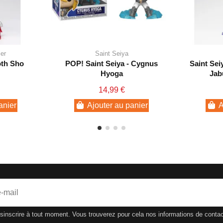
ier
Saint Seiya
oth Sho
POP! Saint Seiya - Cygnus
Saint Sei
Hyoga
Jab
14,99 €
anier
Ajouter au panier
A
nscrire à tout moment. Vous trouverez pour cela nos informations de contact d