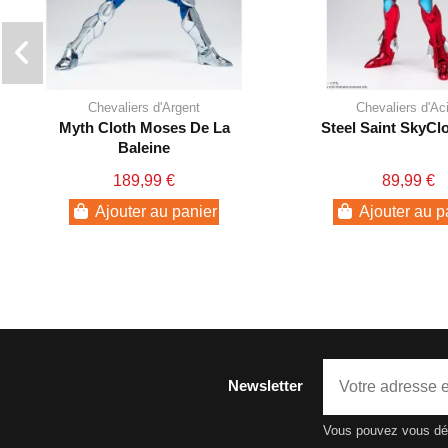
Chevaliers d'Argent
Chevaliers d'Ac
Myth Cloth Moses De La
Steel Saint SkyCl
Baleine
189,99 €
89,99 €
Ajouter au panier
Ajouter au p
Newsletter
Vous pouvez vous dési