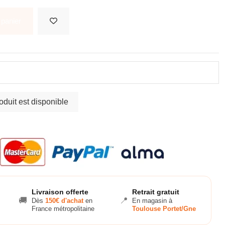
 panier
Livraison offerte
Retrait gratuit
🚚
📍
Dès
150€ d'achat
en
En magasin à
France métropolitaine
Toulouse Portet/Gne