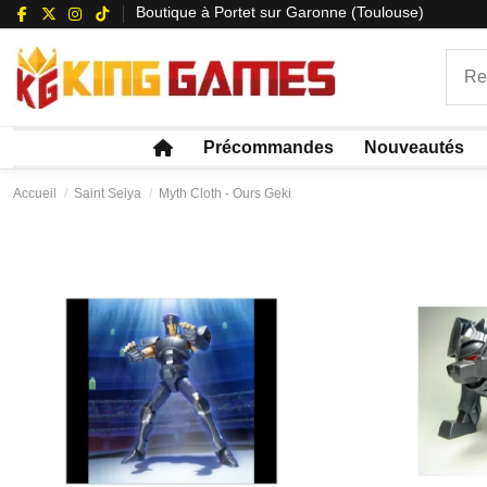
Boutique à Portet sur Garonne (Toulouse)
Précommandes
Nouveautés
Accueil
Saint Seiya
Myth Cloth - Ours Geki