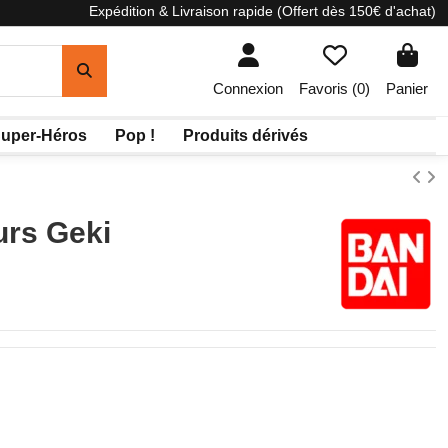
Expédition & Livraison rapide (Offert dès 150€ d'achat)
Connexion
Favoris (
0
)
Panier
uper-Héros
Pop !
Produits dérivés
urs Geki