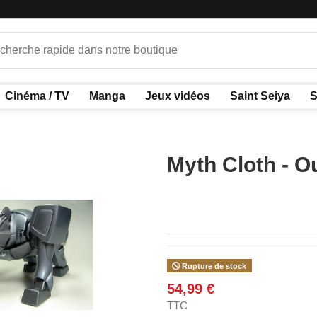
Cinéma / TV
Manga
Jeux vidéos
Saint Seiya
S
Myth Cloth - O
Rupture de stock
54,99 €
TTC