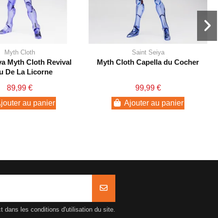
Myth Cloth
Saint Seiya
ya Myth Cloth Revival
Myth Cloth Capella du Cocher
u De La Licorne
89,99 €
99,99 €
jouter au panier
Ajouter au panier
ans les conditions d'utilisation du site.