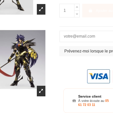
Ajouter au
Service client
☎️
À votre écoute au
05
61 72 03 11