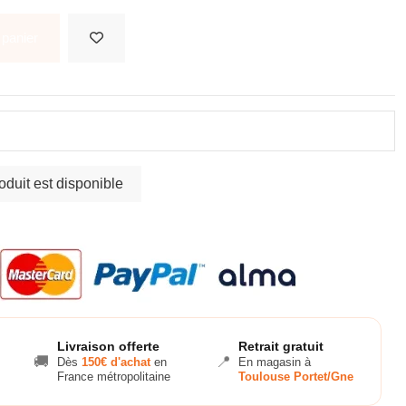
 panier
Livraison offerte
Retrait gratuit
🚚
📍
Dès
150€ d'achat
en
En magasin à
France métropolitaine
Toulouse Portet/Gne