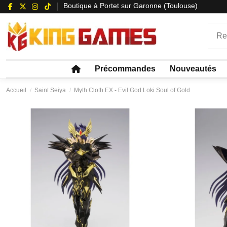
Boutique à Portet sur Garonne (Toulouse)
Précommandes
Nouveautés
Accueil
Saint Seiya
Myth Cloth EX - Evil God Loki Soul of Gold