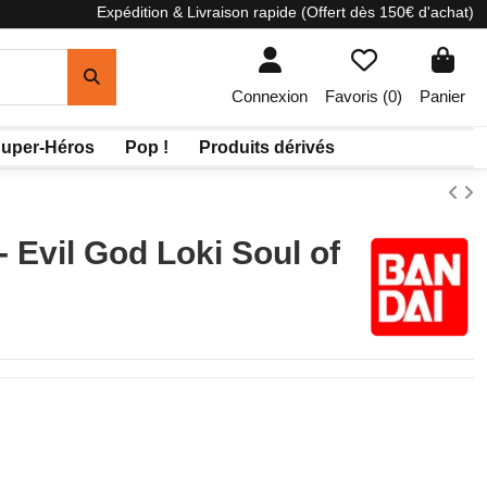
Expédition & Livraison rapide (Offert dès 150€ d'achat)
Connexion
Favoris (
0
)
Panier
uper-Héros
Pop !
Produits dérivés
- Evil God Loki Soul of