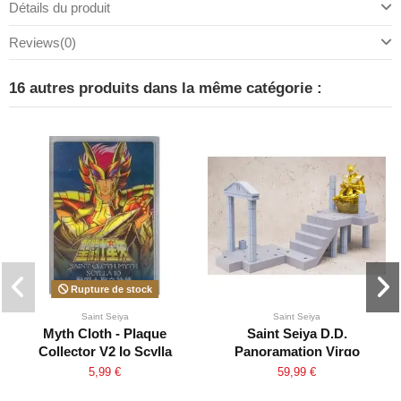
Détails du produit
Reviews
(0)
16 autres produits dans la même catégorie :
Rupture de stock
Saint Seiya
Saint Seiya
Myth Cloth - Plaque
Saint Seiya D.D.
Collector V2 Io Scylla
Panoramation Virgo
Shaka
5,99 €
59,99 €