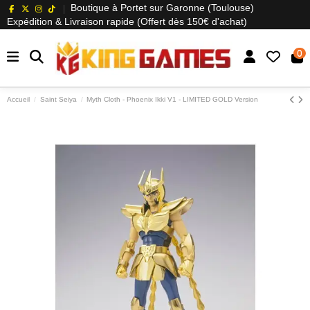
Boutique à Portet sur Garonne (Toulouse)
Expédition & Livraison rapide (Offert dès 150€ d'achat)
0
Accueil
Saint Seiya
Myth Cloth - Phoenix Ikki V1 - LIMITED GOLD Version