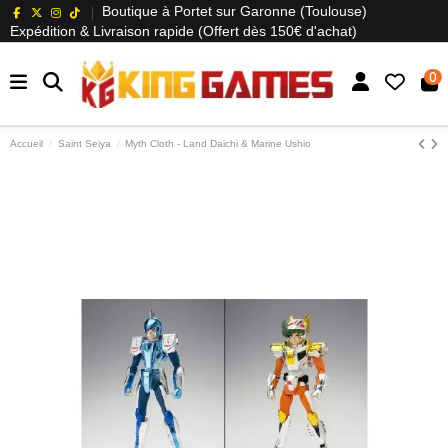
Boutique à Portet sur Garonne (Toulouse)
Expédition & Livraison rapide (Offert dès 150€ d'achat)
0
Accueil
Saint Seiya
Myth Cloth - Land Daichi & Marine Ushio