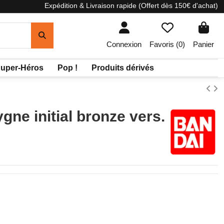
Expédition & Livraison rapide (Offert dès 150€ d'achat)
Connexion
Favoris (
0
)
Panier
uper-Héros
Pop !
Produits dérivés
gne initial bronze vers.