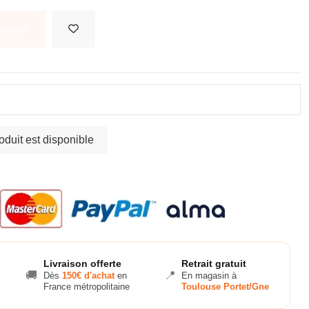
 panier
Livraison offerte
Retrait gratuit
🚚
📍
Dès
150€ d'achat
en
En magasin à
France métropolitaine
Toulouse Portet/Gne