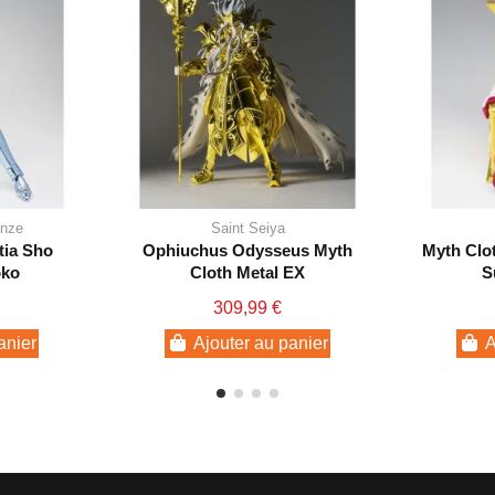
onze
Saint Seiya
tia Sho
Ophiuchus Odysseus Myth
Myth Clot
oko
Cloth Metal EX
S
309,99 €
anier
Ajouter au panier
A