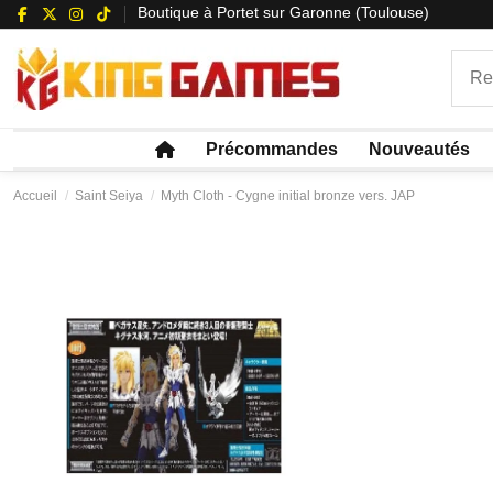
Boutique à Portet sur Garonne (Toulouse)
Précommandes
Nouveautés
Accueil
Saint Seiya
Myth Cloth - Cygne initial bronze vers. JAP