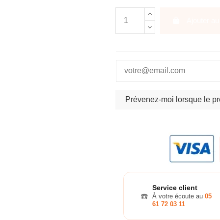
Ajouter au
Service client
☎️
À votre écoute au
05
61 72 03 11