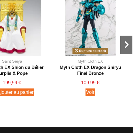
Rupture de stock
Saint Seiya
Myth Cloth EX
h EX Shion du Bélier
Myth Cloth EX Dragon Shiryu
urplis & Pope
Final Bronze
199,99 €
109,99 €
jouter au panier
Voir