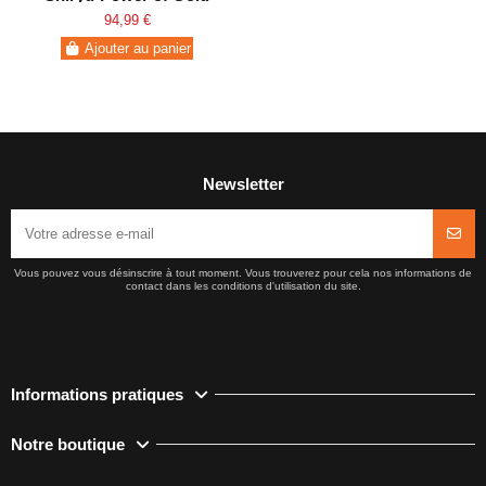
(TOEI Animation
94,99 €
Exclusive)
Ajouter au panier
Newsletter
Vous pouvez vous désinscrire à tout moment. Vous trouverez pour cela nos informations de
contact dans les conditions d'utilisation du site.
Informations pratiques
Notre boutique