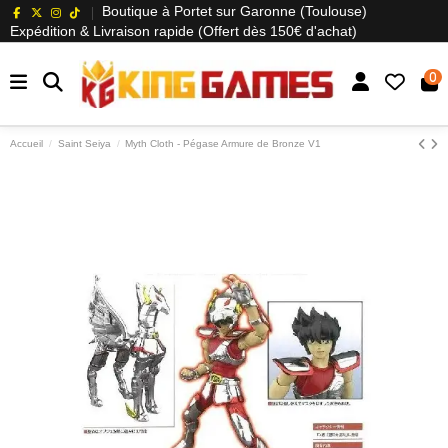
Boutique à Portet sur Garonne (Toulouse)
Expédition & Livraison rapide (Offert dès 150€ d'achat)
0
Accueil
Saint Seiya
Myth Cloth - Pégase Armure de Bronze V1