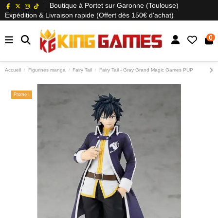
Boutique à Portet sur Garonne (Toulouse)
Expédition & Livraison rapide (Offert dès 150€ d'achat)
0
Accueil
Figurines manga
Fairy Tail
Fairy Tail - Gray Grand Magic Games PUP
Promo !