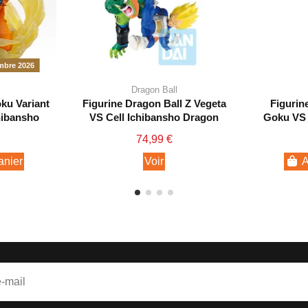
bre 2026
Dragon Ball
ku Variant
Figurine Dragon Ball Z Vegeta
Figurin
hibansho
VS Cell Ichibansho Dragon
Goku VS 
History II
74,99 €
anier
Voir
A