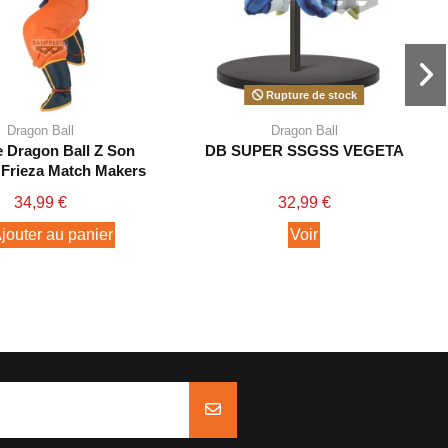
Rupture de stock
Dragon Ball
Dragon Ball
e Dragon Ball Z Son
DB SUPER SSGSS VEGETA
Frieza Match Makers
34,99 €
32,99 €
jouter au panier
Voir