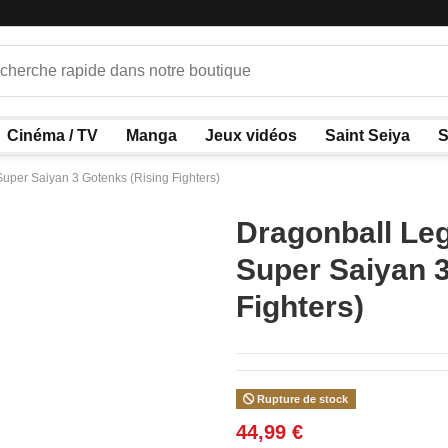
Cinéma / TV
Manga
Jeux vidéos
Saint Seiya
S
uper Saiyan 3 Gotenks (Rising Fighters)
Dragonball Le
Super Saiyan 3
Fighters)
Rupture de stock
44,99 €