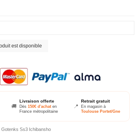
Livraison offerte
Retrait gratuit
🚚
📍
Dès
150€ d'achat
en
En magasin à
France métropolitaine
Toulouse Portet/Gne
e Gotenks Ss3 Ichibansho