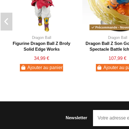
Précommande - Novem
Dragon Ball
Dragon Ball
Figurine Dragon Ball Z Broly
Dragon Ball Z Son Go
Solid Edge Works
Spectacle Battle Ic
34,99 €
107,99 €
Ajouter au panier
Ajouter au p
Newsletter