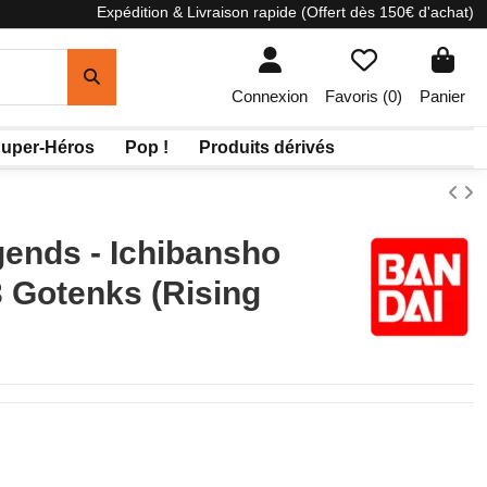
Expédition & Livraison rapide (Offert dès 150€ d'achat)
Connexion
Favoris (
0
)
Panier
uper-Héros
Pop !
Produits dérivés
gends - Ichibansho
 Gotenks (Rising