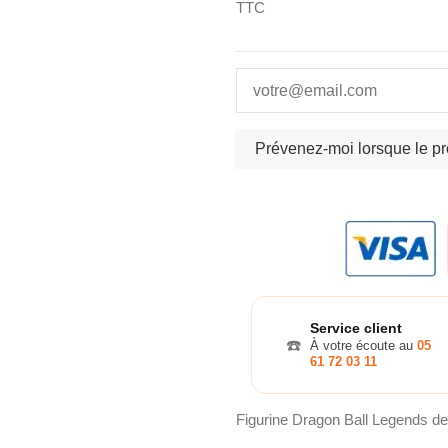
TTC
Service client
☎️
À votre écoute au
05
61 72 03 11
Figurine Dragon Ball Legends d