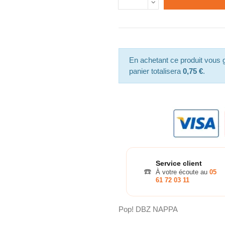
En achetant ce produit vous
panier totalisera
0,75 €
.
Service client
☎️
À votre écoute au
05
61 72 03 11
Pop! DBZ NAPPA