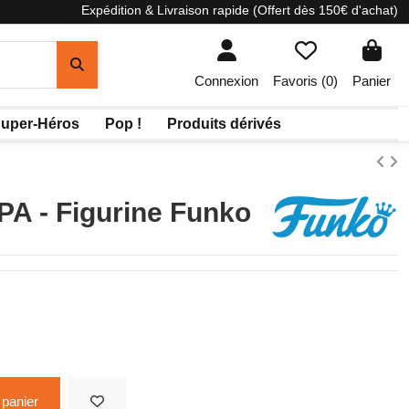
Expédition & Livraison rapide (Offert dès 150€ d'achat)
Connexion
Favoris (
0
)
Panier
uper-Héros
Pop !
Produits dérivés
A - Figurine Funko
 panier