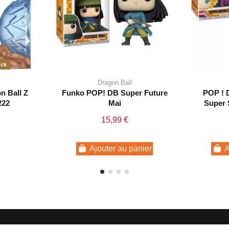
ock
Dragon Ball
n Ball Z
Funko POP! DB Super Future
POP ! D
222
Mai
Super 
15,99 €
Ajouter au panier
A