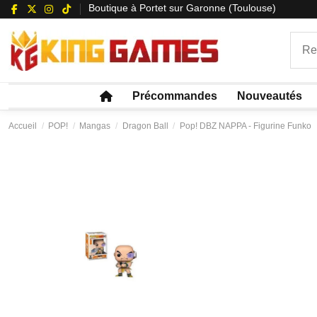
Boutique à Portet sur Garonne (Toulouse)
Précommandes
Nouveautés
Accueil
POP!
Mangas
Dragon Ball
Pop! DBZ NAPPA - Figurine Funko