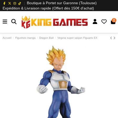
Boutique à Portet sur Garonne (Toulouse)
Expédition & Livraison rapide (Offert dès 150€ d'achat)
0
Accueil
Figurines manga
Dragon Ball
Vegeta super saiyan Figuarts EX