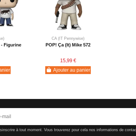
se)
CA (IT Pennywise)
- Figurine
POP! Ça (It) Mike 572
15,99 €
anier
Ajouter au panier
nscrire à tout moment. Vous trouverez pour cela nos informations de contact d