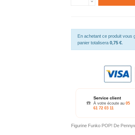
En achetant ce produit vous
panier totalisera
0,75 €
.
Service client
☎️
À votre écoute au
05
61 72 03 11
Figurine Funko POP! De Pennywi