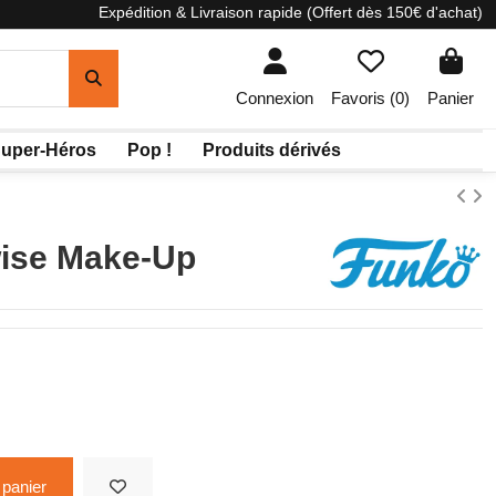
Expédition & Livraison rapide (Offert dès 150€ d'achat)
Connexion
Favoris (
0
)
Panier
uper-Héros
Pop !
Produits dérivés
wise Make-Up
 panier