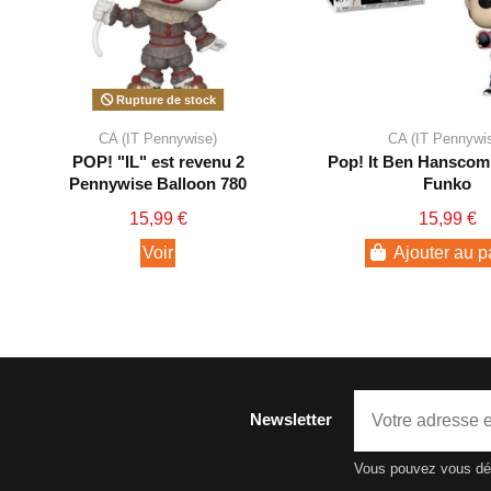
Rupture de stock
CA (IT Pennywise)
CA (IT Pennywi
POP! "IL" est revenu 2
Pop! It Ben Hanscom 
Pennywise Balloon 780
Funko
15,99 €
15,99 €
Voir
Ajouter au p
Newsletter
Vous pouvez vous dési