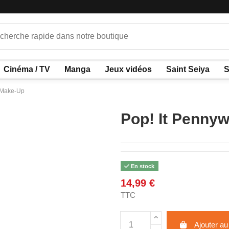
Cinéma / TV
Manga
Jeux vidéos
Saint Seiya
S
 Make-Up
Pop! It Penny
En stock
14,99 €
TTC
Ajouter au