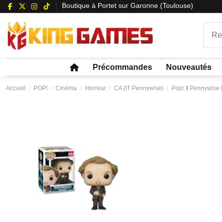
Boutique à Portet sur Garonne (Toulouse)
Précommandes
Nouveautés
Accueil
POP!
Cinéma
Horreur
CA (IT Pennywise)
Pop! It Pennywise