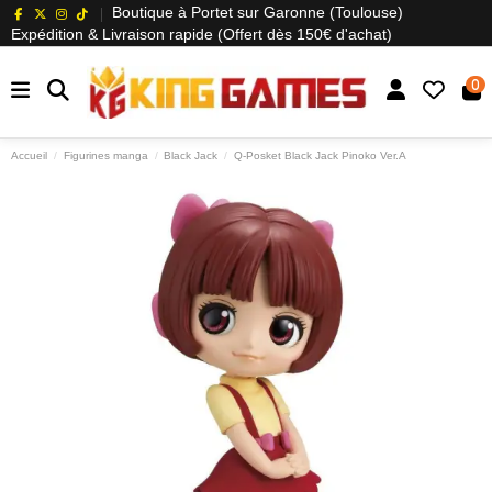
Boutique à Portet sur Garonne (Toulouse)
Expédition & Livraison rapide (Offert dès 150€ d'achat)
0
Accueil
Figurines manga
Black Jack
Q-Posket Black Jack Pinoko Ver.A