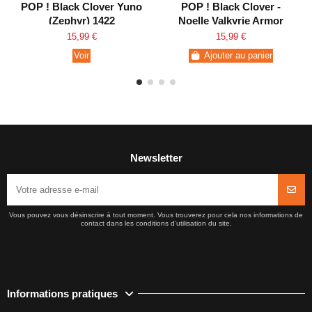
POP ! Black Clover Yuno
POP ! Black Clover -
(Zephyr) 1422
Noelle Valkyrie Armor
1421
15,99 €
15,99 €
Voir
Ajouter au panier
Newsletter
Vous pouvez vous désinscrire à tout moment. Vous trouverez pour cela nos informations de
contact dans les conditions d'utilisation du site.
Informations pratiques