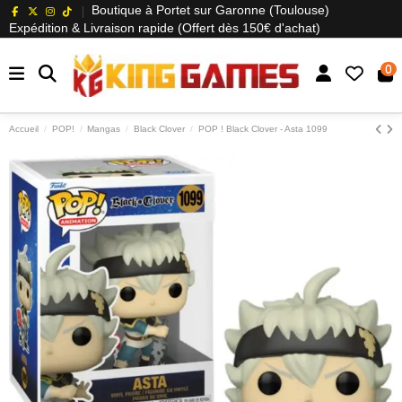
Boutique à Portet sur Garonne (Toulouse)
Expédition & Livraison rapide (Offert dès 150€ d'achat)
0
Accueil
POP!
Mangas
Black Clover
POP ! Black Clover - Asta 1099