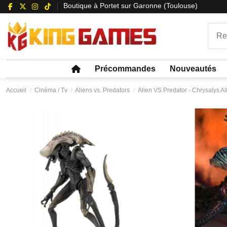
Boutique à Portet sur Garonne (Toulouse)
Précommandes
Nouveautés
Accueil
Cinéma / Tv
Aliens vs. Predators
Alien VS Predator - Chrysalys A