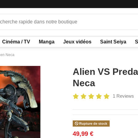
Cinéma / TV
Manga
Jeux vidéos
Saint Seiya
S
lien Neca
Alien VS Preda
Neca
1 Reviews
Rupture de stock
49,99 €