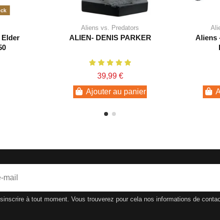
ock
Aliens vs. Predators
Ali
 Elder
ALIEN- DENIS PARKER
Aliens 
50
39,99 €
Ajouter au panier
A
nscrire à tout moment. Vous trouverez pour cela nos informations de contact d