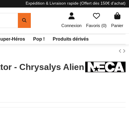
Expédition & Livraison rapide (Offert dès 150€ d'achat)
Connexion
Favoris (
0
)
Panier
uper-Héros
Pop !
Produits dérivés
tor - Chrysalys Alien