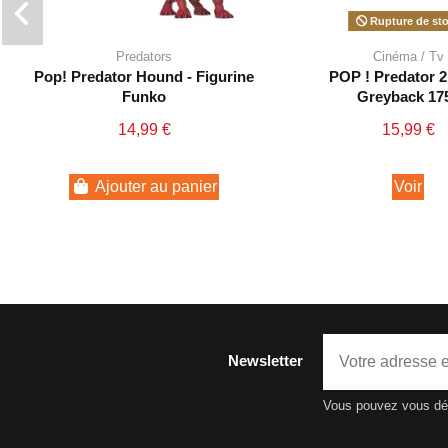
Rupture de st
Predators
Cinéma / Tv
Pop! Predator Hound - Figurine
POP ! Predator 2
Funko
Greyback 17
14,99 €
15,99 €
Ajouter au panier
Voir
Newsletter
Vous pouvez vous dési