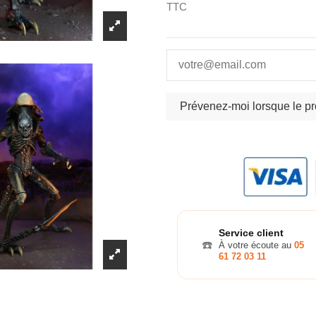
TTC
Service client
☎️
À votre écoute au
05
61 72 03 11