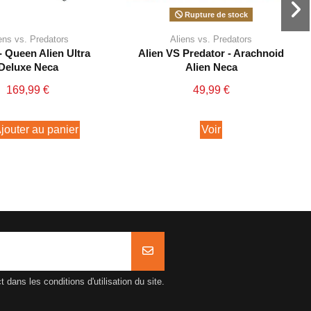
Rupture de stock
ens vs. Predators
Aliens vs. Predators
- Queen Alien Ultra
Alien VS Predator - Arachnoid
Deluxe Neca
Alien Neca
169,99 €
49,99 €
jouter au panier
Voir
ans les conditions d'utilisation du site.