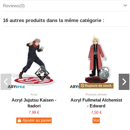
Reviews
(0)
16 autres produits dans la même catégorie :
Rupture de stock
Acryl
Produits dérivés
Acryl Jujutsu Kaisen -
Acryl Fullmetal Alchemist
Itadori
- Edward
7,99 €
7,50 €
Ajouter au panier
Voir