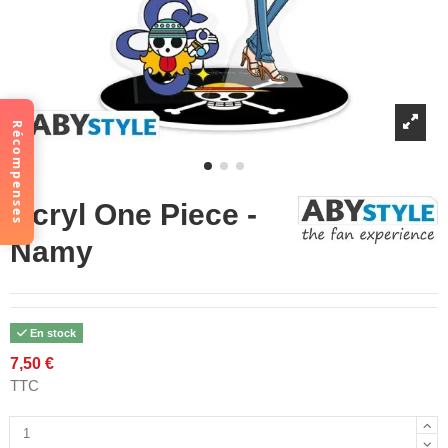
Récompenses
Acryl One Piece -
Namy
En stock
7,50 €
TTC