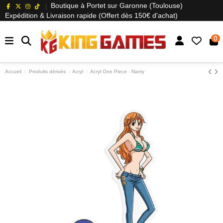
Boutique à Portet sur Garonne (Toulouse)
Expédition & Livraison rapide (Offert dès 150€ d'achat)
0
Accueil
Produits dérivés
Acryl
Acryl One Piece - Namy