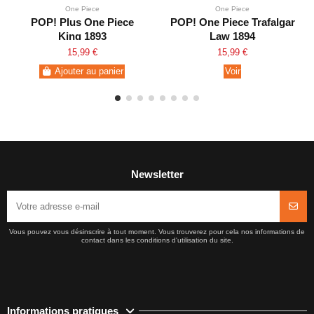
One Piece
One Piece
POP! Plus One Piece
POP! One Piece Trafalgar
King 1893
Law 1894
15,99 €
15,99 €
Ajouter au panier
Voir
Newsletter
Vous pouvez vous désinscrire à tout moment. Vous trouverez pour cela nos informations de
contact dans les conditions d'utilisation du site.
Informations pratiques