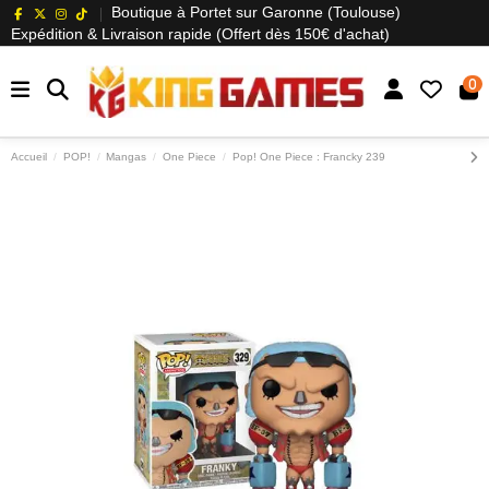
Boutique à Portet sur Garonne (Toulouse)
Expédition & Livraison rapide (Offert dès 150€ d'achat)
0
Accueil
POP!
Mangas
One Piece
Pop! One Piece : Francky 239