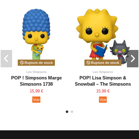
Rupture de stock
Rupture de stock
Les Simpsons
Les Simpsons
POP ! Simpsons Marge
POP! Lisa Simpson &
Simpsons 1738
Snowball – The Simpsons
1740
15,99 €
15,99 €
Voir
Voir