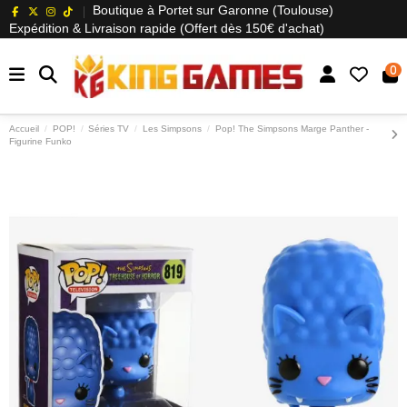
Boutique à Portet sur Garonne (Toulouse)
Expédition & Livraison rapide (Offert dès 150€ d'achat)
0
Accueil
POP!
Séries TV
Les Simpsons
Pop! The Simpsons Marge Panther -
Figurine Funko