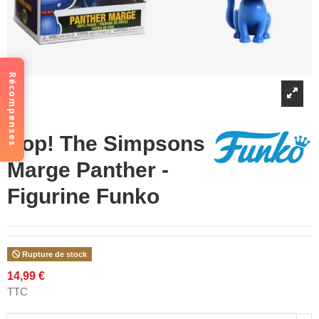
Récompenses
Pop! The Simpsons
Marge Panther -
Figurine Funko
Rupture de stock
14,99 €
TTC